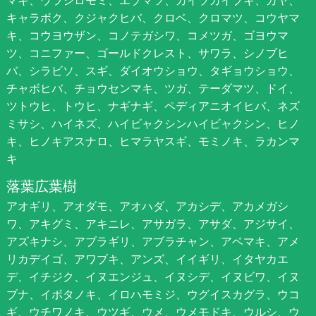
マキ、ウラジロモミ、エゾマツ、カイヅカイブキ、カヤ、
キャラボク、クジャクヒバ、クロベ、クロマツ、コウヤマ
キ、コウヨウザン、コノテガシワ、コメツガ、ゴヨウマ
ツ、コニファー、ゴールドクレスト、サワラ、シノブヒ
バ、シラビソ、スギ、ダイオウショウ、タギョウショウ、
チャボヒバ、チョウセンマキ、ツガ、テーダマツ、ドイ、
ツトウヒ、トウヒ、ナギナギ、ペディアニオイヒバ、ネズ
ミサシ、ハイネズ、ハイビャクシンハイビャクシン、ヒノ
キ、ヒノキアスナロ、ヒマラヤスギ、モミノキ、ラカンマ
キ
落葉広葉樹
アオギリ、アオダモ、アオハダ、アカシデ、アカメガシ
ワ、アキグミ、アキニレ、アサガラ、アサダ、アジサイ、
アズキナシ、アブラギリ、アブラチャン、アベマキ、アメ
リカデイゴ、アワブキ、アンズ、イイギリ、イタヤカエ
デ、イチジク、イヌエンジュ、イヌシデ、イヌビワ、イヌ
ブナ、イボタノキ、イロハモミジ、ウグイスカグラ、ウコ
ギ、ウチワノキ、ウツギ、ウメ、ウメモドキ、ウルシ、ウ