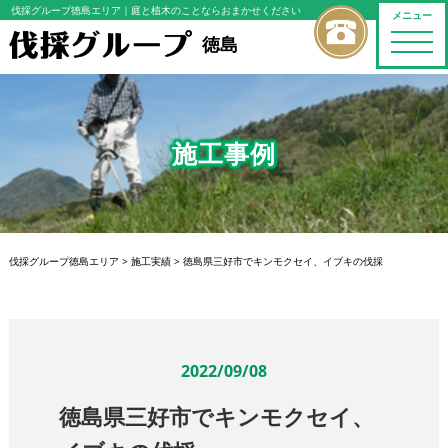
伐採グループ徳島エリア
｜庭と植木のことならおまかせください
メニュー
toggle
徳島
naviga
施工事例
伐採グループ徳島エリア
>
施工実績
>
徳島県三好市でキンモクセイ、イブキの伐採
2022/09/08
徳島県三好市でキンモクセイ、