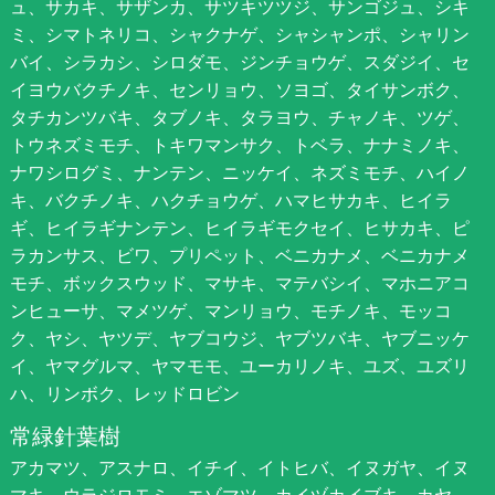
ュ、サカキ、サザンカ、サツキツツジ、サンゴジュ、シキ
ミ、シマトネリコ、シャクナゲ、シャシャンポ、シャリン
バイ、シラカシ、シロダモ、ジンチョウゲ、スダジイ、セ
イヨウバクチノキ、センリョウ、ソヨゴ、タイサンボク、
タチカンツバキ、タブノキ、タラヨウ、チャノキ、ツゲ、
トウネズミモチ、トキワマンサク、トベラ、ナナミノキ、
ナワシログミ、ナンテン、ニッケイ、ネズミモチ、ハイノ
キ、バクチノキ、ハクチョウゲ、ハマヒサカキ、ヒイラ
ギ、ヒイラギナンテン、ヒイラギモクセイ、ヒサカキ、ピ
ラカンサス、ビワ、プリペット、ベニカナメ、ベニカナメ
モチ、ボックスウッド、マサキ、マテバシイ、マホニアコ
ンヒューサ、マメツゲ、マンリョウ、モチノキ、モッコ
ク、ヤシ、ヤツデ、ヤブコウジ、ヤブツバキ、ヤブニッケ
イ、ヤマグルマ、ヤマモモ、ユーカリノキ、ユズ、ユズリ
ハ、リンボク、レッドロビン
常緑針葉樹
アカマツ、アスナロ、イチイ、イトヒバ、イヌガヤ、イヌ