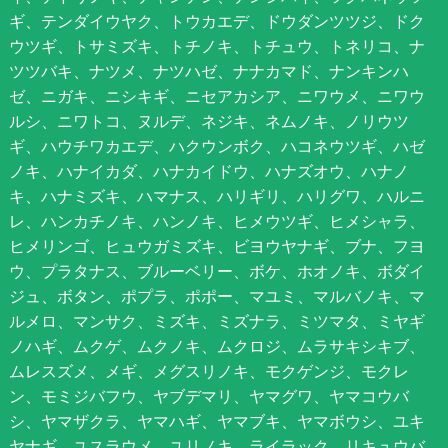
ギ、テンダイウヤク、トウカエデ、ドウダンツツジ、ドク
ウツギ、トサミズキ、トチノキ、トチュウ、トネリコ、ナ
ツツバキ、ナツメ、ナツハゼ、ナナカマド、ナンキンハ
ゼ、ニガキ、ニシキギ、ニセアカシア、ニワウメ、ニワウ
ルシ、ニワトコ、ヌルデ、ネジキ、ネムノキ、ノリウツ
ギ、ハウチワカエデ、ハクウンボク、ハコネウツギ、ハゼ
ノキ、ハナイカダ、ハナカイドウ、ハナズオウ、ハナノ
キ、ハナミズキ、ハマナス、ハリギリ、ハリグワ、ハルニ
レ、ハンカチノキ、ハンノキ、ヒメウツギ、ヒメシャラ、
ヒメリンゴ、ヒュウガミズキ、ビヨウヤナギ、ブナ、フヨ
ウ、プラタナス、ブルーベリー、ボケ、ホオノキ、ボダイ
ジュ、ボタン、ポプラ、ポポー、マユミ、マルバノキ、マ
ルメロ、マンサク、ミズキ、ミズナラ、ミツマタ、ミヤギ
ノハギ、ムクゲ、ムクノキ、ムクロジ、ムラサキシキブ、
ムレスズメ、メギ、メグスリノキ、モクゲンジ、モクレ
ン、モミジバフウ、ヤブデマリ、ヤマグワ、ヤマコウバ
シ、ヤマザクラ、ヤマハギ、ヤマブキ、ヤマボウシ、ユキ
ヤナギ、ユスラウメ、ユリノキ、ライラック、リキュウバ