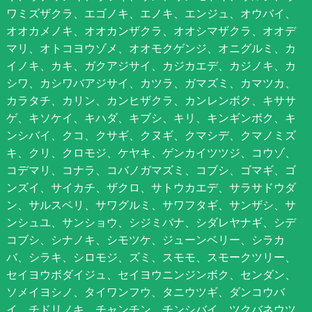
ワミズザクラ、エゴノキ、エノキ、エンジュ、オウバイ、
オオカメノキ、オオカンザクラ、オオシマザクラ、オオデ
マリ、オトコヨウゾメ、オオモクゲンジ、オニグルミ、カ
イノキ、カキ、ガクアジサイ、カジカエデ、カジノキ、カ
シワ、カシワバアジサイ、カツラ、ガマズミ、カマツカ、
カラタチ、カリン、カンヒザクラ、カンレンボク、キササ
ゲ、キソケイ、キハダ、キブシ、キリ、キンギンボク、キ
ンシバイ、クコ、クサギ、クヌギ、クマシデ、クマノミズ
キ、クリ、クロモジ、ケヤキ、ゲンカイツツジ、コウゾ、
コデマリ、コナラ、コバノガマズミ、コブシ、ゴマギ、ゴ
ンズイ、サイカチ、ザクロ、サトウカエデ、サラサドウダ
ン、サルスベリ、サワグルミ、サワフタギ、サンザシ、サ
ンシュユ、サンショウ、シジミバナ、シダレヤナギ、シデ
コブシ、シナノキ、シモツケ、ジューンベリー、シラカ
バ、シラキ、シロモジ、ズミ、スモモ、スモークツリー、
セイヨウボダイジュ、セイヨウニンジンボク、センダン、
ソメイヨシノ、タイワンフウ、タニウツギ、ダンコウバ
イ、チドリノキ、チャンチン、チンシバイ、ツクバネウツ