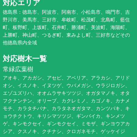
対応エリア
徳島県：徳島市、阿波市、阿南市、小松島市、鳴門市、吉
野川市、美馬市、三好市、牟岐町、松茂町、北島町、藍住
町、板野町、上坂町、石井町、勝浦町、美波町、海陽町、
上勝町、神山町、つるぎ町、東みよし町、三好市などその
他徳島県内全域
対応樹木一覧
常緑広葉樹
アオキ、アカガシ、アセビ、アベリア、アラカシ、アリド
オシ、イスノキ、イヌツゲ、ウバメガシ、ウラジロガシ、
エゾユズリハ、オオムラサキツツジ、オガタマノキ、オタ
フクナンテン、オリーブ、カクレミノ、カゴノキ、カナメ
モチ、カラタチバナ、カラタネオガタマ、カンツバキ、キ
ョウチクトウ、キリシマツツジ、ギンバイカ、キンメツ
ゲ、キンモクセイ、ギンモクセイ、ミモザ、ギンヨウアカ
シア、クスノキ、クチナシ、クロガネモチ、ゲッケイジ