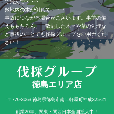
て飛んで・・・
敷地内の木が倒れて・・・
事故につながる場合がございます。事前の備
えももちろん、 散乱した木々や草の処理な
ど事後のことでも伐採グループをご用命くだ
さい！
徳島エリア店
〒770-8063
徳島県徳島市南二軒屋町神成825-21
創業20年。関東・関西日本全国拡大中！