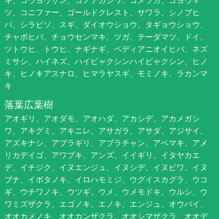
キ、コウヨウザン、コノテガシワ、コメツガ、ゴヨウマ
ツ、コニファー、ゴールドクレスト、サワラ、シノブヒ
バ、シラビソ、スギ、ダイオウショウ、タギョウショウ、
チャボヒバ、チョウセンマキ、ツガ、テーダマツ、ドイ、
ツトウヒ、トウヒ、ナギナギ、ペディアニオイヒバ、ネズ
ミサシ、ハイネズ、ハイビャクシンハイビャクシン、ヒノ
キ、ヒノキアスナロ、ヒマラヤスギ、モミノキ、ラカンマ
キ
落葉広葉樹
アオギリ、アオダモ、アオハダ、アカシデ、アカメガシ
ワ、アキグミ、アキニレ、アサガラ、アサダ、アジサイ、
アズキナシ、アブラギリ、アブラチャン、アベマキ、アメ
リカデイゴ、アワブキ、アンズ、イイギリ、イタヤカエ
デ、イチジク、イヌエンジュ、イヌシデ、イヌビワ、イヌ
ブナ、イボタノキ、イロハモミジ、ウグイスカグラ、ウコ
ギ、ウチワノキ、ウツギ、ウメ、ウメモドキ、ウルシ、ウ
ワミズザクラ、エゴノキ、エノキ、エンジュ、オウバイ、
オオカメノキ、オオカンザクラ、オオシマザクラ、オオデ