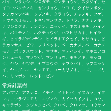
バイ、シラカシ、シロダモ、ジンチョウゲ、スダジイ、セ
イヨウバクチノキ、センリョウ、ソヨゴ、タイサンボク、
タチカンツバキ、タブノキ、タラヨウ、チャノキ、ツゲ、
トウネズミモチ、トキワマンサク、トベラ、ナナミノキ、
ナワシログミ、ナンテン、ニッケイ、ネズミモチ、ハイノ
キ、バクチノキ、ハクチョウゲ、ハマヒサカキ、ヒイラ
ギ、ヒイラギナンテン、ヒイラギモクセイ、ヒサカキ、ピ
ラカンサス、ビワ、プリペット、ベニカナメ、ベニカナメ
モチ、ボックスウッド、マサキ、マテバシイ、マホニアコ
ンヒューサ、マメツゲ、マンリョウ、モチノキ、モッコ
ク、ヤシ、ヤツデ、ヤブコウジ、ヤブツバキ、ヤブニッケ
イ、ヤマグルマ、ヤマモモ、ユーカリノキ、ユズ、ユズリ
ハ、リンボク、レッドロビン
常緑針葉樹
アカマツ、アスナロ、イチイ、イトヒバ、イヌガヤ、イヌ
マキ、ウラジロモミ、エゾマツ、カイヅカイブキ、カヤ、
キャラボク、クジャクヒバ、クロベ、クロマツ、コウヤマ