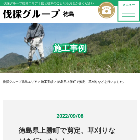
伐採グループ徳島エリア
｜庭と植木のことならおまかせください
メニュー
toggle
徳島
naviga
施工事例
伐採グループ徳島エリア
>
施工実績
>
徳島県上勝町で剪定、草刈りなどを行いました。
2022/09/08
徳島県上勝町で剪定、草刈りな