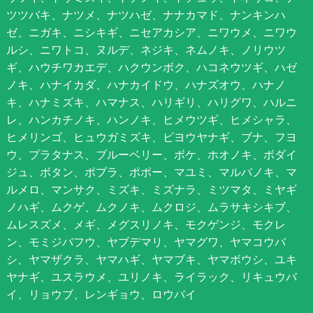
ツツバキ、ナツメ、ナツハゼ、ナナカマド、ナンキンハ
ゼ、ニガキ、ニシキギ、ニセアカシア、ニワウメ、ニワウ
ルシ、ニワトコ、ヌルデ、ネジキ、ネムノキ、ノリウツ
ギ、ハウチワカエデ、ハクウンボク、ハコネウツギ、ハゼ
ノキ、ハナイカダ、ハナカイドウ、ハナズオウ、ハナノ
キ、ハナミズキ、ハマナス、ハリギリ、ハリグワ、ハルニ
レ、ハンカチノキ、ハンノキ、ヒメウツギ、ヒメシャラ、
ヒメリンゴ、ヒュウガミズキ、ビヨウヤナギ、ブナ、フヨ
ウ、プラタナス、ブルーベリー、ボケ、ホオノキ、ボダイ
ジュ、ボタン、ポプラ、ポポー、マユミ、マルバノキ、マ
ルメロ、マンサク、ミズキ、ミズナラ、ミツマタ、ミヤギ
ノハギ、ムクゲ、ムクノキ、ムクロジ、ムラサキシキブ、
ムレスズメ、メギ、メグスリノキ、モクゲンジ、モクレ
ン、モミジバフウ、ヤブデマリ、ヤマグワ、ヤマコウバ
シ、ヤマザクラ、ヤマハギ、ヤマブキ、ヤマボウシ、ユキ
ヤナギ、ユスラウメ、ユリノキ、ライラック、リキュウバ
イ、リョウブ、レンギョウ、ロウバイ