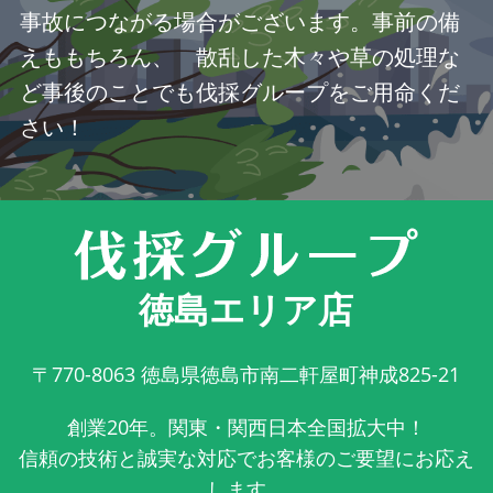
事故につながる場合がございます。事前の備
えももちろん、 散乱した木々や草の処理な
ど事後のことでも伐採グループをご用命くだ
さい！
徳島エリア店
〒770-8063
徳島県徳島市南二軒屋町神成825-21
創業20年。関東・関西日本全国拡大中！
信頼の技術と誠実な対応でお客様のご要望にお応え
します。