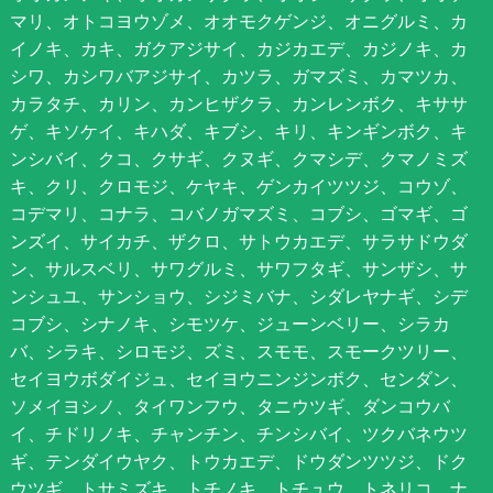
マリ、オトコヨウゾメ、オオモクゲンジ、オニグルミ、カ
イノキ、カキ、ガクアジサイ、カジカエデ、カジノキ、カ
シワ、カシワバアジサイ、カツラ、ガマズミ、カマツカ、
カラタチ、カリン、カンヒザクラ、カンレンボク、キササ
ゲ、キソケイ、キハダ、キブシ、キリ、キンギンボク、キ
ンシバイ、クコ、クサギ、クヌギ、クマシデ、クマノミズ
キ、クリ、クロモジ、ケヤキ、ゲンカイツツジ、コウゾ、
コデマリ、コナラ、コバノガマズミ、コブシ、ゴマギ、ゴ
ンズイ、サイカチ、ザクロ、サトウカエデ、サラサドウダ
ン、サルスベリ、サワグルミ、サワフタギ、サンザシ、サ
ンシュユ、サンショウ、シジミバナ、シダレヤナギ、シデ
コブシ、シナノキ、シモツケ、ジューンベリー、シラカ
バ、シラキ、シロモジ、ズミ、スモモ、スモークツリー、
セイヨウボダイジュ、セイヨウニンジンボク、センダン、
ソメイヨシノ、タイワンフウ、タニウツギ、ダンコウバ
イ、チドリノキ、チャンチン、チンシバイ、ツクバネウツ
ギ、テンダイウヤク、トウカエデ、ドウダンツツジ、ドク
ウツギ、トサミズキ、トチノキ、トチュウ、トネリコ、ナ