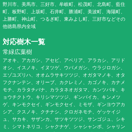
野川市、美馬市、三好市、牟岐町、松茂町、北島町、藍住
町、板野町、上坂町、石井町、勝浦町、美波町、海陽町、
上勝町、神山町、つるぎ町、東みよし町、三好市などその
他徳島県内全域
対応樹木一覧
常緑広葉樹
アオキ、アカガシ、アセビ、アベリア、アラカシ、アリド
オシ、イスノキ、イヌツゲ、ウバメガシ、ウラジロガシ、
エゾユズリハ、オオムラサキツツジ、オガタマノキ、オタ
フクナンテン、オリーブ、カクレミノ、カゴノキ、カナメ
モチ、カラタチバナ、カラタネオガタマ、カンツバキ、キ
ョウチクトウ、キリシマツツジ、ギンバイカ、キンメツ
ゲ、キンモクセイ、ギンモクセイ、ミモザ、ギンヨウアカ
シア、クスノキ、クチナシ、クロガネモチ、ゲッケイジ
ュ、サカキ、サザンカ、サツキツツジ、サンゴジュ、シキ
ミ、シマトネリコ、シャクナゲ、シャシャンポ、シャリン