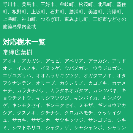
野川市、美馬市、三好市、牟岐町、松茂町、北島町、藍住
町、板野町、上坂町、石井町、勝浦町、美波町、海陽町、
上勝町、神山町、つるぎ町、東みよし町、三好市などその
他徳島県内全域
対応樹木一覧
常緑広葉樹
アオキ、アカガシ、アセビ、アベリア、アラカシ、アリド
オシ、イスノキ、イヌツゲ、ウバメガシ、ウラジロガシ、
エゾユズリハ、オオムラサキツツジ、オガタマノキ、オタ
フクナンテン、オリーブ、カクレミノ、カゴノキ、カナメ
モチ、カラタチバナ、カラタネオガタマ、カンツバキ、キ
ョウチクトウ、キリシマツツジ、ギンバイカ、キンメツ
ゲ、キンモクセイ、ギンモクセイ、ミモザ、ギンヨウアカ
シア、クスノキ、クチナシ、クロガネモチ、ゲッケイジ
ュ、サカキ、サザンカ、サツキツツジ、サンゴジュ、シキ
ミ、シマトネリコ、シャクナゲ、シャシャンポ、シャリン