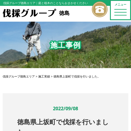
伐採グループ徳島エリア
｜庭と植木のことならおまかせください
メニュー
toggle
徳島
naviga
施工事例
伐採グループ徳島エリア
>
施工実績
>
徳島県上坂町で伐採を行いました。
2022/09/08
徳島県上坂町で伐採を行いまし