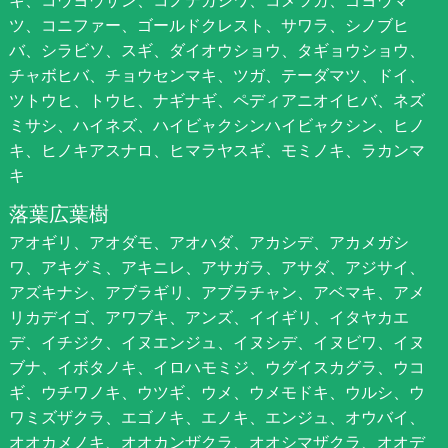
キ、コウヨウザン、コノテガシワ、コメツガ、ゴヨウマ
ツ、コニファー、ゴールドクレスト、サワラ、シノブヒ
バ、シラビソ、スギ、ダイオウショウ、タギョウショウ、
チャボヒバ、チョウセンマキ、ツガ、テーダマツ、ドイ、
ツトウヒ、トウヒ、ナギナギ、ペディアニオイヒバ、ネズ
ミサシ、ハイネズ、ハイビャクシンハイビャクシン、ヒノ
キ、ヒノキアスナロ、ヒマラヤスギ、モミノキ、ラカンマ
キ
落葉広葉樹
アオギリ、アオダモ、アオハダ、アカシデ、アカメガシ
ワ、アキグミ、アキニレ、アサガラ、アサダ、アジサイ、
アズキナシ、アブラギリ、アブラチャン、アベマキ、アメ
リカデイゴ、アワブキ、アンズ、イイギリ、イタヤカエ
デ、イチジク、イヌエンジュ、イヌシデ、イヌビワ、イヌ
ブナ、イボタノキ、イロハモミジ、ウグイスカグラ、ウコ
ギ、ウチワノキ、ウツギ、ウメ、ウメモドキ、ウルシ、ウ
ワミズザクラ、エゴノキ、エノキ、エンジュ、オウバイ、
オオカメノキ、オオカンザクラ、オオシマザクラ、オオデ