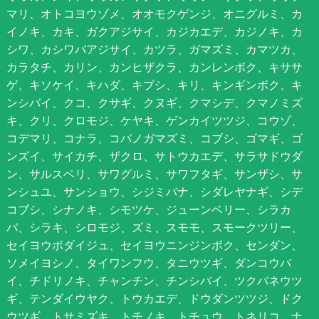
マリ、オトコヨウゾメ、オオモクゲンジ、オニグルミ、カ
イノキ、カキ、ガクアジサイ、カジカエデ、カジノキ、カ
シワ、カシワバアジサイ、カツラ、ガマズミ、カマツカ、
カラタチ、カリン、カンヒザクラ、カンレンボク、キササ
ゲ、キソケイ、キハダ、キブシ、キリ、キンギンボク、キ
ンシバイ、クコ、クサギ、クヌギ、クマシデ、クマノミズ
キ、クリ、クロモジ、ケヤキ、ゲンカイツツジ、コウゾ、
コデマリ、コナラ、コバノガマズミ、コブシ、ゴマギ、ゴ
ンズイ、サイカチ、ザクロ、サトウカエデ、サラサドウダ
ン、サルスベリ、サワグルミ、サワフタギ、サンザシ、サ
ンシュユ、サンショウ、シジミバナ、シダレヤナギ、シデ
コブシ、シナノキ、シモツケ、ジューンベリー、シラカ
バ、シラキ、シロモジ、ズミ、スモモ、スモークツリー、
セイヨウボダイジュ、セイヨウニンジンボク、センダン、
ソメイヨシノ、タイワンフウ、タニウツギ、ダンコウバ
イ、チドリノキ、チャンチン、チンシバイ、ツクバネウツ
ギ、テンダイウヤク、トウカエデ、ドウダンツツジ、ドク
ウツギ、トサミズキ、トチノキ、トチュウ、トネリコ、ナ