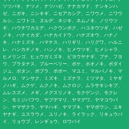
ツツバキ、ナツメ、ナツハゼ、ナナカマド、ナンキンハ
ゼ、ニガキ、ニシキギ、ニセアカシア、ニワウメ、ニワウ
ルシ、ニワトコ、ヌルデ、ネジキ、ネムノキ、ノリウツ
ギ、ハウチワカエデ、ハクウンボク、ハコネウツギ、ハゼ
ノキ、ハナイカダ、ハナカイドウ、ハナズオウ、ハナノ
キ、ハナミズキ、ハマナス、ハリギリ、ハリグワ、ハルニ
レ、ハンカチノキ、ハンノキ、ヒメウツギ、ヒメシャラ、
ヒメリンゴ、ヒュウガミズキ、ビヨウヤナギ、ブナ、フヨ
ウ、プラタナス、ブルーベリー、ボケ、ホオノキ、ボダイ
ジュ、ボタン、ポプラ、ポポー、マユミ、マルバノキ、マ
ルメロ、マンサク、ミズキ、ミズナラ、ミツマタ、ミヤギ
ノハギ、ムクゲ、ムクノキ、ムクロジ、ムラサキシキブ、
ムレスズメ、メギ、メグスリノキ、モクゲンジ、モクレ
ン、モミジバフウ、ヤブデマリ、ヤマグワ、ヤマコウバ
シ、ヤマザクラ、ヤマハギ、ヤマブキ、ヤマボウシ、ユキ
ヤナギ、ユスラウメ、ユリノキ、ライラック、リキュウバ
イ、リョウブ、レンギョウ、ロウバイ