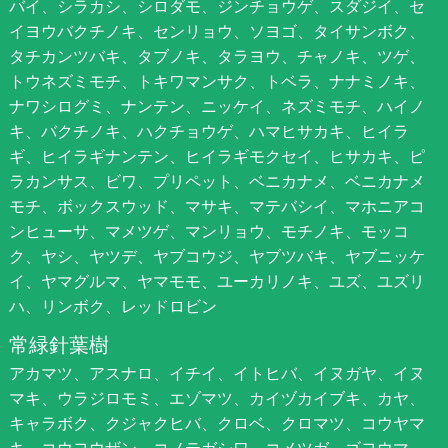
バイ、シラカシ、シロダモ、ジンチョウゲ、スダジイ、セ
イヨウバクチノキ、センリョウ、ソヨゴ、タイサンボク、
タチカンツバキ、タブノキ、タラヨウ、チャノキ、ツゲ、
トウネズミモチ、トキワマンサク、トベラ、ナナミノキ、
ナワシログミ、ナンテン、ニッケイ、ネズミモチ、ハイノ
キ、バクチノキ、ハクチョウゲ、ハマヒサカキ、ヒイラ
ギ、ヒイラギナンテン、ヒイラギモクセイ、ヒサカキ、ピ
ラカンサス、ビワ、プリペット、ベニカナメ、ベニカナメ
モチ、ボックスウッド、マサキ、マテバシイ、マホニアコ
ンヒューサ、マメツゲ、マンリョウ、モチノキ、モッコ
ク、ヤシ、ヤツデ、ヤブコウジ、ヤブツバキ、ヤブニッケ
イ、ヤマグルマ、ヤマモモ、ユーカリノキ、ユズ、ユズリ
ハ、リンボク、レッドロビン
常緑針葉樹
アカマツ、アスナロ、イチイ、イトヒバ、イヌガヤ、イヌ
マキ、ウラジロモミ、エゾマツ、カイヅカイブキ、カヤ、
キャラボク、クジャクヒバ、クロベ、クロマツ、コウヤマ