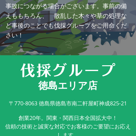
事故につながる場合がございます。事前の備
えももちろん、 散乱した木々や草の処理な
ど事後のことでも伐採グループをご用命くだ
さい！
徳島エリア店
〒770-8063
徳島県徳島市南二軒屋町神成825-21
創業20年。関東・関西日本全国拡大中！
信頼の技術と誠実な対応でお客様のご要望にお応え
します。