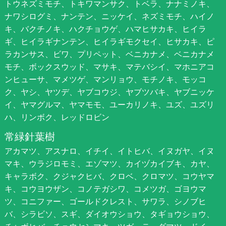
トウネズミモチ、トキワマンサク、トベラ、ナナミノキ、
ナワシログミ、ナンテン、ニッケイ、ネズミモチ、ハイノ
キ、バクチノキ、ハクチョウゲ、ハマヒサカキ、ヒイラ
ギ、ヒイラギナンテン、ヒイラギモクセイ、ヒサカキ、ピ
ラカンサス、ビワ、プリペット、ベニカナメ、ベニカナメ
モチ、ボックスウッド、マサキ、マテバシイ、マホニアコ
ンヒューサ、マメツゲ、マンリョウ、モチノキ、モッコ
ク、ヤシ、ヤツデ、ヤブコウジ、ヤブツバキ、ヤブニッケ
イ、ヤマグルマ、ヤマモモ、ユーカリノキ、ユズ、ユズリ
ハ、リンボク、レッドロビン
常緑針葉樹
アカマツ、アスナロ、イチイ、イトヒバ、イヌガヤ、イヌ
マキ、ウラジロモミ、エゾマツ、カイヅカイブキ、カヤ、
キャラボク、クジャクヒバ、クロベ、クロマツ、コウヤマ
キ、コウヨウザン、コノテガシワ、コメツガ、ゴヨウマ
ツ、コニファー、ゴールドクレスト、サワラ、シノブヒ
バ、シラビソ、スギ、ダイオウショウ、タギョウショウ、