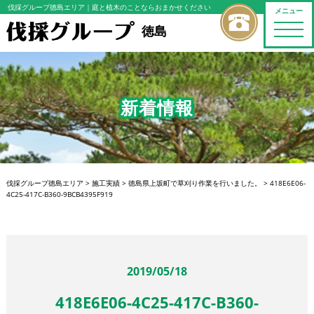
伐採グループ徳島エリア
｜庭と植木のことならおまかせください
メニュー
toggle
徳島
naviga
新着情報
伐採グループ徳島エリア
>
施工実績
>
徳島県上坂町で草刈り作業を行いました。
>
418E6E06-
4C25-417C-B360-9BCB4395F919
2019/05/18
418E6E06-4C25-417C-B360-