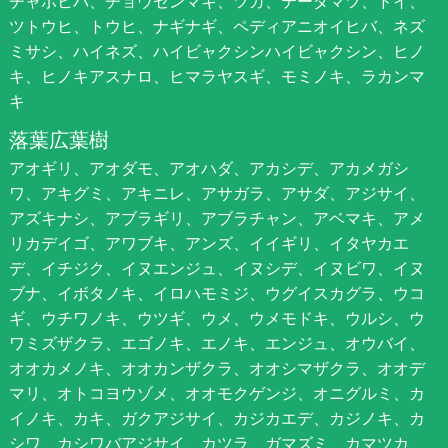
チャボヒバ、チョウセンマキ、ツガ、テーダマツ、ドイ、
ツトウヒ、トウヒ、ナギナギ、ペディアニオイヒバ、ネズ
ミサシ、ハイネズ、ハイビャクシンハイビャクシン、ヒノ
キ、ヒノキアスナロ、ヒマラヤスギ、モミノキ、ラカンマ
キ
落葉広葉樹
アオギリ、アオダモ、アオハダ、アカシデ、アカメガシ
ワ、アキグミ、アキニレ、アサガラ、アサダ、アジサイ、
アズキナシ、アブラギリ、アブラチャン、アベマキ、アメ
リカデイゴ、アワブキ、アンズ、イイギリ、イタヤカエ
デ、イチジク、イヌエンジュ、イヌシデ、イヌビワ、イヌ
ブナ、イボタノキ、イロハモミジ、ウグイスカグラ、ウコ
ギ、ウチワノキ、ウツギ、ウメ、ウメモドキ、ウルシ、ウ
ワミズザクラ、エゴノキ、エノキ、エンジュ、オウバイ、
オオカメノキ、オオカンザクラ、オオシマザクラ、オオデ
マリ、オトコヨウゾメ、オオモクゲンジ、オニグルミ、カ
イノキ、カキ、ガクアジサイ、カジカエデ、カジノキ、カ
シワ、カシワバアジサイ、カツラ、ガマズミ、カマツカ、