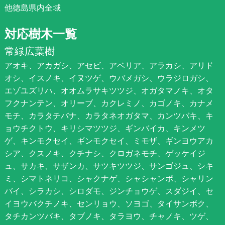
他徳島県内全域
対応樹木一覧
常緑広葉樹
アオキ、アカガシ、アセビ、アベリア、アラカシ、アリド
オシ、イスノキ、イヌツゲ、ウバメガシ、ウラジロガシ、
エゾユズリハ、オオムラサキツツジ、オガタマノキ、オタ
フクナンテン、オリーブ、カクレミノ、カゴノキ、カナメ
モチ、カラタチバナ、カラタネオガタマ、カンツバキ、キ
ョウチクトウ、キリシマツツジ、ギンバイカ、キンメツ
ゲ、キンモクセイ、ギンモクセイ、ミモザ、ギンヨウアカ
シア、クスノキ、クチナシ、クロガネモチ、ゲッケイジ
ュ、サカキ、サザンカ、サツキツツジ、サンゴジュ、シキ
ミ、シマトネリコ、シャクナゲ、シャシャンポ、シャリン
バイ、シラカシ、シロダモ、ジンチョウゲ、スダジイ、セ
イヨウバクチノキ、センリョウ、ソヨゴ、タイサンボク、
タチカンツバキ、タブノキ、タラヨウ、チャノキ、ツゲ、