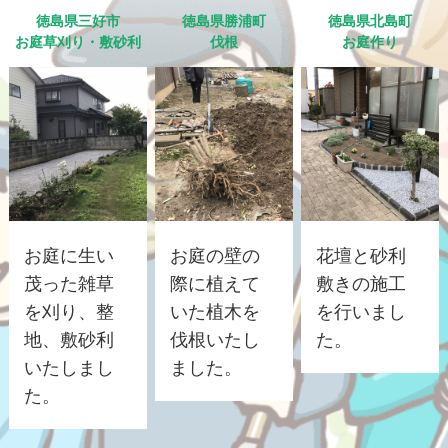
徳島県三好市
徳島県勝浦町
徳島県北島町
お庭草刈り・敷砂利
伐根
お庭作り
お庭に生い
お庭の壁の
花壇と砂利
茂った雑草
際に植えて
敷きの施工
を刈り、整
いた植木を
を行いまし
地、敷砂利
伐根いたし
た。
いたしまし
ました。
た。