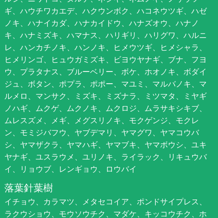
ギ、ハウチワカエデ、ハクウンボク、ハコネウツギ、ハゼ
ノキ、ハナイカダ、ハナカイドウ、ハナズオウ、ハナノ
キ、ハナミズキ、ハマナス、ハリギリ、ハリグワ、ハルニ
レ、ハンカチノキ、ハンノキ、ヒメウツギ、ヒメシャラ、
ヒメリンゴ、ヒュウガミズキ、ビヨウヤナギ、ブナ、フヨ
ウ、プラタナス、ブルーベリー、ボケ、ホオノキ、ボダイ
ジュ、ボタン、ポプラ、ポポー、マユミ、マルバノキ、マ
ルメロ、マンサク、ミズキ、ミズナラ、ミツマタ、ミヤギ
ノハギ、ムクゲ、ムクノキ、ムクロジ、ムラサキシキブ、
ムレスズメ、メギ、メグスリノキ、モクゲンジ、モクレ
ン、モミジバフウ、ヤブデマリ、ヤマグワ、ヤマコウバ
シ、ヤマザクラ、ヤマハギ、ヤマブキ、ヤマボウシ、ユキ
ヤナギ、ユスラウメ、ユリノキ、ライラック、リキュウバ
イ、リョウブ、レンギョウ、ロウバイ
落葉針葉樹
イチョウ、カラマツ、メタセコイア、ポンドサイプレス、
ラクウショウ、モウソウチク、マダケ、キッコウチク、ホ