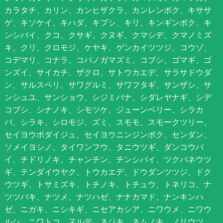
カラタチ、カリン、カンヒザクラ、カンレンボク、キササ
ゲ、キソケイ、キハダ、キブシ、キリ、キンギンボク、キ
ンシバイ、クコ、クサギ、クヌギ、クマシデ、クマノミズ
キ、クリ、クロモジ、ケヤキ、ゲンカイツツジ、コウゾ、
コデマリ、コナラ、コバノガマズミ、コブシ、ゴマギ、ゴ
ンズイ、サイカチ、ザクロ、サトウカエデ、サラサドウダ
ン、サルスベリ、サワグルミ、サワフタギ、サンザシ、サ
ンシュユ、サンショウ、シジミバナ、シダレヤナギ、シデ
コブシ、シナノキ、シモツケ、ジューンベリー、シラカ
バ、シラキ、シロモジ、ズミ、スモモ、スモークツリー、
セイヨウボダイジュ、セイヨウニンジンボク、センダン、
ソメイヨシノ、タイワンフウ、タニウツギ、ダンコウバ
イ、チドリノキ、チャンチン、チンシバイ、ツクバネウツ
ギ、テンダイウヤク、トウカエデ、ドウダンツツジ、ドク
ウツギ、トサミズキ、トチノキ、トチュウ、トネリコ、ナ
ツツバキ、ナツメ、ナツハゼ、ナナカマド、ナンキンハ
ゼ、ニガキ、ニシキギ、ニセアカシア、ニワウメ、ニワウ
ルシ、ニワトコ、ヌルデ、ネジキ、ネムノキ、ノリウツ