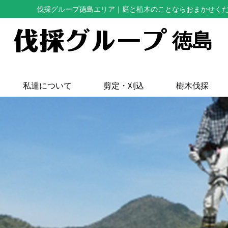
伐採グループ徳島エリア
｜庭と植木のことならおまかせく
徳島
私達について
剪定・刈込
樹木伐採