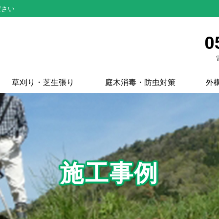
ださい
0
草刈り・芝生張り
庭木消毒・防虫対策
外
施工事例