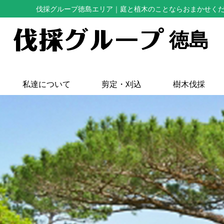
伐採グループ徳島エリア
｜庭と植木のことならおまかせく
徳島
私達について
剪定・刈込
樹木伐採