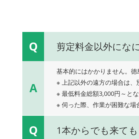
Q
剪定料金以外にな
基本的にはかかりません。徳
※ 上記以外の遠方の場合は
A
※ 最低料金総額3,000円～と
※ 伺った際、作業が困難な場
Q
1本からでも来ても