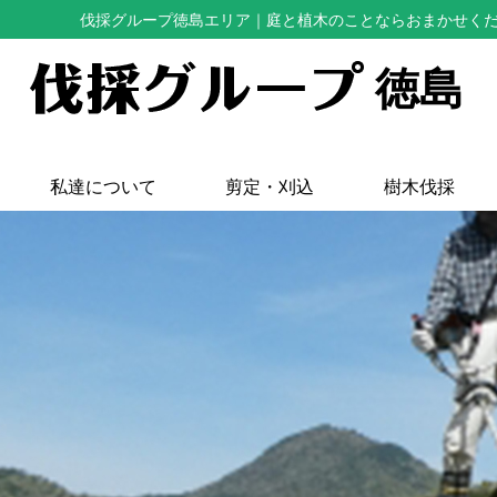
伐採グループ徳島エリア
｜庭と植木のことならおまかせく
徳島
私達について
剪定・刈込
樹木伐採