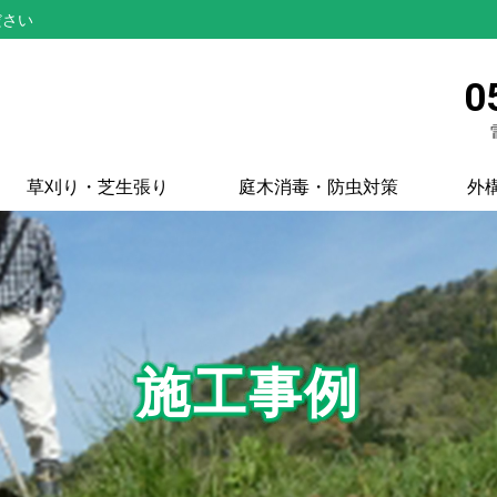
ださい
0
草刈り・芝生張り
庭木消毒・防虫対策
外
施工事例