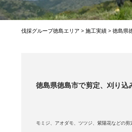
伐採グループ徳島エリア
>
施工実績
>
徳島県
徳島県徳島市で剪定、刈り込
モミジ、アオダモ、ツツジ、紫陽花などの剪