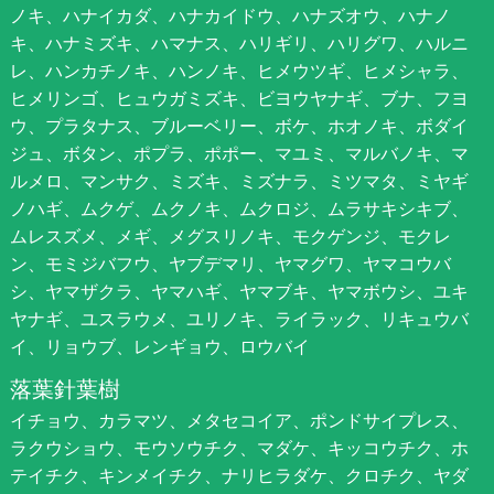
ノキ、ハナイカダ、ハナカイドウ、ハナズオウ、ハナノ
キ、ハナミズキ、ハマナス、ハリギリ、ハリグワ、ハルニ
レ、ハンカチノキ、ハンノキ、ヒメウツギ、ヒメシャラ、
ヒメリンゴ、ヒュウガミズキ、ビヨウヤナギ、ブナ、フヨ
ウ、プラタナス、ブルーベリー、ボケ、ホオノキ、ボダイ
ジュ、ボタン、ポプラ、ポポー、マユミ、マルバノキ、マ
ルメロ、マンサク、ミズキ、ミズナラ、ミツマタ、ミヤギ
ノハギ、ムクゲ、ムクノキ、ムクロジ、ムラサキシキブ、
ムレスズメ、メギ、メグスリノキ、モクゲンジ、モクレ
ン、モミジバフウ、ヤブデマリ、ヤマグワ、ヤマコウバ
シ、ヤマザクラ、ヤマハギ、ヤマブキ、ヤマボウシ、ユキ
ヤナギ、ユスラウメ、ユリノキ、ライラック、リキュウバ
イ、リョウブ、レンギョウ、ロウバイ
落葉針葉樹
イチョウ、カラマツ、メタセコイア、ポンドサイプレス、
ラクウショウ、モウソウチク、マダケ、キッコウチク、ホ
テイチク、キンメイチク、ナリヒラダケ、クロチク、ヤダ