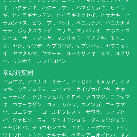
キ、バクチノキ、ハクチョウゲ、ハマヒサカキ、ヒイラ
ギ、ヒイラギナンテン、ヒイラギモクセイ、ヒサカキ、ピ
ラカンサス、ビワ、プリペット、ベニカナメ、ベニカナメ
モチ、ボックスウッド、マサキ、マテバシイ、マホニアコ
ンヒューサ、マメツゲ、マンリョウ、モチノキ、モッコ
ク、ヤシ、ヤツデ、ヤブコウジ、ヤブツバキ、ヤブニッケ
イ、ヤマグルマ、ヤマモモ、ユーカリノキ、ユズ、ユズリ
ハ、リンボク、レッドロビン
常緑針葉樹
アカマツ、アスナロ、イチイ、イトヒバ、イヌガヤ、イヌ
マキ、ウラジロモミ、エゾマツ、カイヅカイブキ、カヤ、
キャラボク、クジャクヒバ、クロベ、クロマツ、コウヤマ
キ、コウヨウザン、コノテガシワ、コメツガ、ゴヨウマ
ツ、コニファー、ゴールドクレスト、サワラ、シノブヒ
バ、シラビソ、スギ、ダイオウショウ、タギョウショウ、
チャボヒバ、チョウセンマキ、ツガ、テーダマツ、ドイ、
ツトウヒ、トウヒ、ナギナギ、ペディアニオイヒバ、ネズ