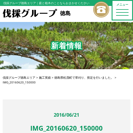
伐採グループ徳島エリア
｜庭と植木のことならおまかせください
メニュー
toggle
徳島
naviga
新着情報
伐採グループ徳島エリア
>
施工実績
>
徳島県松茂町で草刈り、剪定を行いました。
>
IMG_20160620_150000
2016/06/21
IMG_20160620_150000