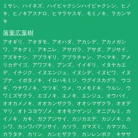
ミサシ、ハイネズ、ハイビャクシンハイビャクシン、ヒノ
キ、ヒノキアスナロ、ヒマラヤスギ、モミノキ、ラカンマ
キ
落葉広葉樹
アオギリ、アオダモ、アオハダ、アカシデ、アカメガシ
ワ、アキグミ、アキニレ、アサガラ、アサダ、アジサイ、
アズキナシ、アブラギリ、アブラチャン、アベマキ、アメ
リカデイゴ、アワブキ、アンズ、イイギリ、イタヤカエ
デ、イチジク、イヌエンジュ、イヌシデ、イヌビワ、イヌ
ブナ、イボタノキ、イロハモミジ、ウグイスカグラ、ウコ
ギ、ウチワノキ、ウツギ、ウメ、ウメモドキ、ウルシ、ウ
ワミズザクラ、エゴノキ、エノキ、エンジュ、オウバイ、
オオカメノキ、オオカンザクラ、オオシマザクラ、オオデ
マリ、オトコヨウゾメ、オオモクゲンジ、オニグルミ、カ
イノキ、カキ、ガクアジサイ、カジカエデ、カジノキ、カ
シワ、カシワバアジサイ、カツラ、ガマズミ、カマツカ、
カラタチ、カリン、カンヒザクラ、カンレンボク、キササ