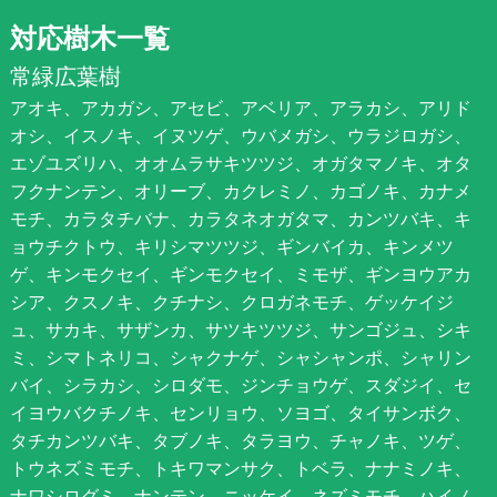
対応樹木一覧
常緑広葉樹
アオキ、アカガシ、アセビ、アベリア、アラカシ、アリド
オシ、イスノキ、イヌツゲ、ウバメガシ、ウラジロガシ、
エゾユズリハ、オオムラサキツツジ、オガタマノキ、オタ
フクナンテン、オリーブ、カクレミノ、カゴノキ、カナメ
モチ、カラタチバナ、カラタネオガタマ、カンツバキ、キ
ョウチクトウ、キリシマツツジ、ギンバイカ、キンメツ
ゲ、キンモクセイ、ギンモクセイ、ミモザ、ギンヨウアカ
シア、クスノキ、クチナシ、クロガネモチ、ゲッケイジ
ュ、サカキ、サザンカ、サツキツツジ、サンゴジュ、シキ
ミ、シマトネリコ、シャクナゲ、シャシャンポ、シャリン
バイ、シラカシ、シロダモ、ジンチョウゲ、スダジイ、セ
イヨウバクチノキ、センリョウ、ソヨゴ、タイサンボク、
タチカンツバキ、タブノキ、タラヨウ、チャノキ、ツゲ、
トウネズミモチ、トキワマンサク、トベラ、ナナミノキ、
ナワシログミ、ナンテン、ニッケイ、ネズミモチ、ハイノ