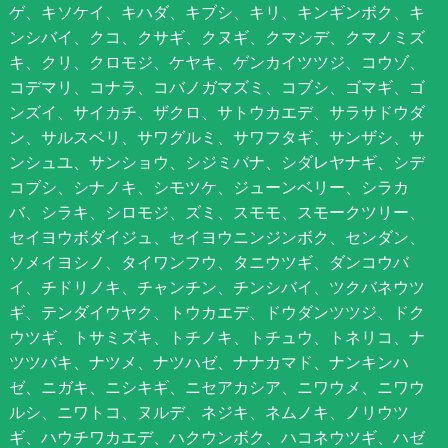
ゲ、キソケイ、キハダ、キブシ、キリ、キンギンボク、キ
ンシバイ、クコ、クサギ、クヌギ、クマシデ、クマノミズ
キ、クリ、クロモジ、ケヤキ、ゲンカイツツジ、コウゾ、
コデマリ、コナラ、コバノガマズミ、コブシ、ゴマギ、ゴ
ンズイ、サイカチ、ザクロ、サトウカエデ、サラサドウダ
ン、サルスベリ、サワグルミ、サワフタギ、サンザシ、サ
ンシュユ、サンショウ、シジミバナ、シダレヤナギ、シデ
コブシ、シナノキ、シモツケ、ジューンベリー、シラカ
バ、シラキ、シロモジ、ズミ、スモモ、スモークツリー、
セイヨウボダイジュ、セイヨウニンジンボク、センダン、
ソメイヨシノ、タイワンフウ、タニウツギ、ダンコウバ
イ、チドリノキ、チャンチン、チンシバイ、ツクバネウツ
ギ、テンダイウヤク、トウカエデ、ドウダンツツジ、ドク
ウツギ、トサミズキ、トチノキ、トチュウ、トネリコ、ナ
ツツバキ、ナツメ、ナツハゼ、ナナカマド、ナンキンハ
ゼ、ニガキ、ニシキギ、ニセアカシア、ニワウメ、ニワウ
ルシ、ニワトコ、ヌルデ、ネジキ、ネムノキ、ノリウツ
ギ、ハウチワカエデ、ハクウンボク、ハコネウツギ、ハゼ