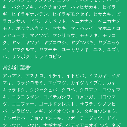
キ、バクチノキ、ハクチョウゲ、ハマヒサカキ、ヒイラ
ギ、ヒイラギナンテン、ヒイラギモクセイ、ヒサカキ、ピ
ラカンサス、ビワ、プリペット、ベニカナメ、ベニカナメ
モチ、ボックスウッド、マサキ、マテバシイ、マホニアコ
ンヒューサ、マメツゲ、マンリョウ、モチノキ、モッコ
ク、ヤシ、ヤツデ、ヤブコウジ、ヤブツバキ、ヤブニッケ
イ、ヤマグルマ、ヤマモモ、ユーカリノキ、ユズ、ユズリ
ハ、リンボク、レッドロビン
常緑針葉樹
アカマツ、アスナロ、イチイ、イトヒバ、イヌガヤ、イヌ
マキ、ウラジロモミ、エゾマツ、カイヅカイブキ、カヤ、
キャラボク、クジャクヒバ、クロベ、クロマツ、コウヤマ
キ、コウヨウザン、コノテガシワ、コメツガ、ゴヨウマ
ツ、コニファー、ゴールドクレスト、サワラ、シノブヒ
バ、シラビソ、スギ、ダイオウショウ、タギョウショウ、
チャボヒバ、チョウセンマキ、ツガ、テーダマツ、ドイ、
ツトウヒ、トウヒ、ナギナギ、ペディアニオイヒバ、ネズ