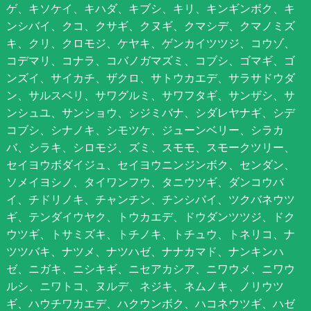
ゲ、キソケイ、キハダ、キブシ、キリ、キンギンボク、キ
ンシバイ、クコ、クサギ、クヌギ、クマシデ、クマノミズ
キ、クリ、クロモジ、ケヤキ、ゲンカイツツジ、コウゾ、
コデマリ、コナラ、コバノガマズミ、コブシ、ゴマギ、ゴ
ンズイ、サイカチ、ザクロ、サトウカエデ、サラサドウダ
ン、サルスベリ、サワグルミ、サワフタギ、サンザシ、サ
ンシュユ、サンショウ、シジミバナ、シダレヤナギ、シデ
コブシ、シナノキ、シモツケ、ジューンベリー、シラカ
バ、シラキ、シロモジ、ズミ、スモモ、スモークツリー、
セイヨウボダイジュ、セイヨウニンジンボク、センダン、
ソメイヨシノ、タイワンフウ、タニウツギ、ダンコウバ
イ、チドリノキ、チャンチン、チンシバイ、ツクバネウツ
ギ、テンダイウヤク、トウカエデ、ドウダンツツジ、ドク
ウツギ、トサミズキ、トチノキ、トチュウ、トネリコ、ナ
ツツバキ、ナツメ、ナツハゼ、ナナカマド、ナンキンハ
ゼ、ニガキ、ニシキギ、ニセアカシア、ニワウメ、ニワウ
ルシ、ニワトコ、ヌルデ、ネジキ、ネムノキ、ノリウツ
ギ、ハウチワカエデ、ハクウンボク、ハコネウツギ、ハゼ