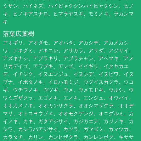
ミサシ、ハイネズ、ハイビャクシンハイビャクシン、ヒノ
キ、ヒノキアスナロ、ヒマラヤスギ、モミノキ、ラカンマ
キ
落葉広葉樹
アオギリ、アオダモ、アオハダ、アカシデ、アカメガシ
ワ、アキグミ、アキニレ、アサガラ、アサダ、アジサイ、
アズキナシ、アブラギリ、アブラチャン、アベマキ、アメ
リカデイゴ、アワブキ、アンズ、イイギリ、イタヤカエ
デ、イチジク、イヌエンジュ、イヌシデ、イヌビワ、イヌ
ブナ、イボタノキ、イロハモミジ、ウグイスカグラ、ウコ
ギ、ウチワノキ、ウツギ、ウメ、ウメモドキ、ウルシ、ウ
ワミズザクラ、エゴノキ、エノキ、エンジュ、オウバイ、
オオカメノキ、オオカンザクラ、オオシマザクラ、オオデ
マリ、オトコヨウゾメ、オオモクゲンジ、オニグルミ、カ
イノキ、カキ、ガクアジサイ、カジカエデ、カジノキ、カ
シワ、カシワバアジサイ、カツラ、ガマズミ、カマツカ、
カラタチ、カリン、カンヒザクラ、カンレンボク、キササ