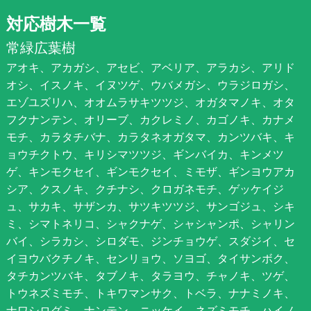
対応樹木一覧
常緑広葉樹
アオキ、アカガシ、アセビ、アベリア、アラカシ、アリド
オシ、イスノキ、イヌツゲ、ウバメガシ、ウラジロガシ、
エゾユズリハ、オオムラサキツツジ、オガタマノキ、オタ
フクナンテン、オリーブ、カクレミノ、カゴノキ、カナメ
モチ、カラタチバナ、カラタネオガタマ、カンツバキ、キ
ョウチクトウ、キリシマツツジ、ギンバイカ、キンメツ
ゲ、キンモクセイ、ギンモクセイ、ミモザ、ギンヨウアカ
シア、クスノキ、クチナシ、クロガネモチ、ゲッケイジ
ュ、サカキ、サザンカ、サツキツツジ、サンゴジュ、シキ
ミ、シマトネリコ、シャクナゲ、シャシャンポ、シャリン
バイ、シラカシ、シロダモ、ジンチョウゲ、スダジイ、セ
イヨウバクチノキ、センリョウ、ソヨゴ、タイサンボク、
タチカンツバキ、タブノキ、タラヨウ、チャノキ、ツゲ、
トウネズミモチ、トキワマンサク、トベラ、ナナミノキ、
ナワシログミ、ナンテン、ニッケイ、ネズミモチ、ハイノ