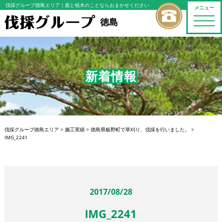
伐採グループ徳島エリア
｜庭と植木のことならおまかせください
メニュー
toggle
徳島
naviga
新着情報
伐採グループ徳島エリア
>
施工実績
>
徳島県板野町で草刈り、伐採を行いました。
>
IMG_2241
2017/08/28
IMG_2241