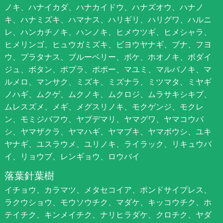
ノキ、ハナイカダ、ハナカイドウ、ハナズオウ、ハナノ
キ、ハナミズキ、ハマナス、ハリギリ、ハリグワ、ハルニ
レ、ハンカチノキ、ハンノキ、ヒメウツギ、ヒメシャラ、
ヒメリンゴ、ヒュウガミズキ、ビヨウヤナギ、ブナ、フヨ
ウ、プラタナス、ブルーベリー、ボケ、ホオノキ、ボダイ
ジュ、ボタン、ポプラ、ポポー、マユミ、マルバノキ、マ
ルメロ、マンサク、ミズキ、ミズナラ、ミツマタ、ミヤギ
ノハギ、ムクゲ、ムクノキ、ムクロジ、ムラサキシキブ、
ムレスズメ、メギ、メグスリノキ、モクゲンジ、モクレ
ン、モミジバフウ、ヤブデマリ、ヤマグワ、ヤマコウバ
シ、ヤマザクラ、ヤマハギ、ヤマブキ、ヤマボウシ、ユキ
ヤナギ、ユスラウメ、ユリノキ、ライラック、リキュウバ
イ、リョウブ、レンギョウ、ロウバイ
落葉針葉樹
イチョウ、カラマツ、メタセコイア、ポンドサイプレス、
ラクウショウ、モウソウチク、マダケ、キッコウチク、ホ
テイチク、キンメイチク、ナリヒラダケ、クロチク、ヤダ