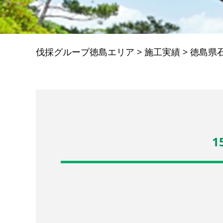
伐採グループ徳島エリア
>
施工実績
>
徳島県
1