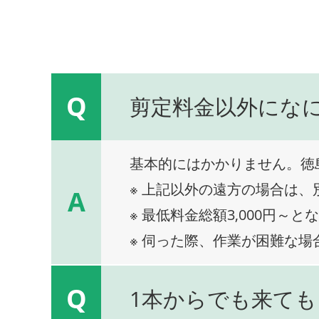
Q
剪定料金以外にな
基本的にはかかりません。徳
※ 上記以外の遠方の場合は
A
※ 最低料金総額3,000円～と
※ 伺った際、作業が困難な場
Q
1本からでも来ても