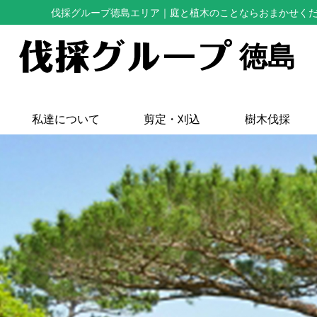
伐採グループ徳島エリア
｜庭と植木のことならおまかせく
徳島
私達について
剪定・刈込
樹木伐採