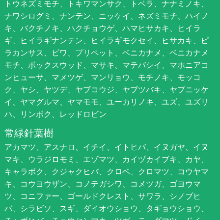
トウネズミモチ、トキワマンサク、トベラ、ナナミノキ、
ナワシログミ、ナンテン、ニッケイ、ネズミモチ、ハイノ
キ、バクチノキ、ハクチョウゲ、ハマヒサカキ、ヒイラ
ギ、ヒイラギナンテン、ヒイラギモクセイ、ヒサカキ、ピ
ラカンサス、ビワ、プリペット、ベニカナメ、ベニカナメ
モチ、ボックスウッド、マサキ、マテバシイ、マホニアコ
ンヒューサ、マメツゲ、マンリョウ、モチノキ、モッコ
ク、ヤシ、ヤツデ、ヤブコウジ、ヤブツバキ、ヤブニッケ
イ、ヤマグルマ、ヤマモモ、ユーカリノキ、ユズ、ユズリ
ハ、リンボク、レッドロビン
常緑針葉樹
アカマツ、アスナロ、イチイ、イトヒバ、イヌガヤ、イヌ
マキ、ウラジロモミ、エゾマツ、カイヅカイブキ、カヤ、
キャラボク、クジャクヒバ、クロベ、クロマツ、コウヤマ
キ、コウヨウザン、コノテガシワ、コメツガ、ゴヨウマ
ツ、コニファー、ゴールドクレスト、サワラ、シノブヒ
バ、シラビソ、スギ、ダイオウショウ、タギョウショウ、