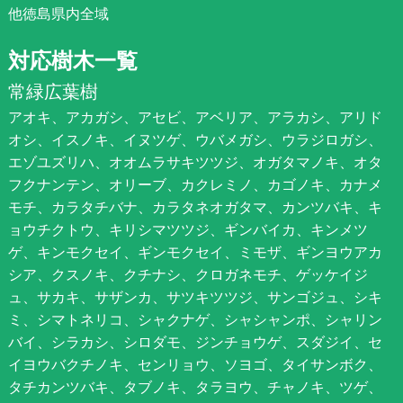
他徳島県内全域
対応樹木一覧
常緑広葉樹
アオキ、アカガシ、アセビ、アベリア、アラカシ、アリド
オシ、イスノキ、イヌツゲ、ウバメガシ、ウラジロガシ、
エゾユズリハ、オオムラサキツツジ、オガタマノキ、オタ
フクナンテン、オリーブ、カクレミノ、カゴノキ、カナメ
モチ、カラタチバナ、カラタネオガタマ、カンツバキ、キ
ョウチクトウ、キリシマツツジ、ギンバイカ、キンメツ
ゲ、キンモクセイ、ギンモクセイ、ミモザ、ギンヨウアカ
シア、クスノキ、クチナシ、クロガネモチ、ゲッケイジ
ュ、サカキ、サザンカ、サツキツツジ、サンゴジュ、シキ
ミ、シマトネリコ、シャクナゲ、シャシャンポ、シャリン
バイ、シラカシ、シロダモ、ジンチョウゲ、スダジイ、セ
イヨウバクチノキ、センリョウ、ソヨゴ、タイサンボク、
タチカンツバキ、タブノキ、タラヨウ、チャノキ、ツゲ、