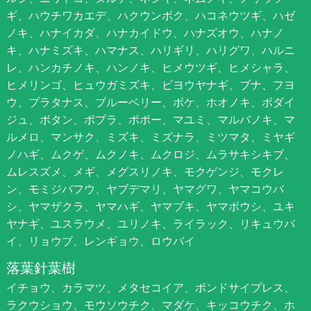
ギ、ハウチワカエデ、ハクウンボク、ハコネウツギ、ハゼ
ノキ、ハナイカダ、ハナカイドウ、ハナズオウ、ハナノ
キ、ハナミズキ、ハマナス、ハリギリ、ハリグワ、ハルニ
レ、ハンカチノキ、ハンノキ、ヒメウツギ、ヒメシャラ、
ヒメリンゴ、ヒュウガミズキ、ビヨウヤナギ、ブナ、フヨ
ウ、プラタナス、ブルーベリー、ボケ、ホオノキ、ボダイ
ジュ、ボタン、ポプラ、ポポー、マユミ、マルバノキ、マ
ルメロ、マンサク、ミズキ、ミズナラ、ミツマタ、ミヤギ
ノハギ、ムクゲ、ムクノキ、ムクロジ、ムラサキシキブ、
ムレスズメ、メギ、メグスリノキ、モクゲンジ、モクレ
ン、モミジバフウ、ヤブデマリ、ヤマグワ、ヤマコウバ
シ、ヤマザクラ、ヤマハギ、ヤマブキ、ヤマボウシ、ユキ
ヤナギ、ユスラウメ、ユリノキ、ライラック、リキュウバ
イ、リョウブ、レンギョウ、ロウバイ
落葉針葉樹
イチョウ、カラマツ、メタセコイア、ポンドサイプレス、
ラクウショウ、モウソウチク、マダケ、キッコウチク、ホ