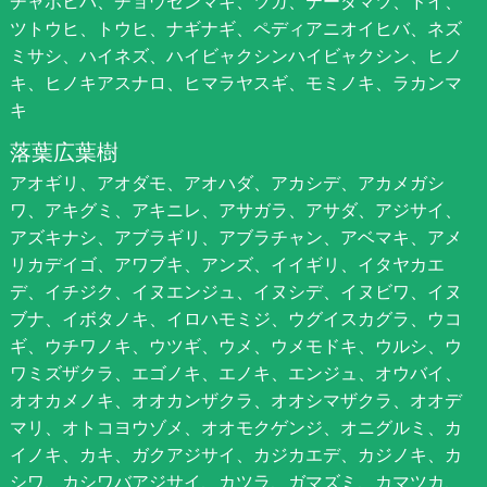
チャボヒバ、チョウセンマキ、ツガ、テーダマツ、ドイ、
ツトウヒ、トウヒ、ナギナギ、ペディアニオイヒバ、ネズ
ミサシ、ハイネズ、ハイビャクシンハイビャクシン、ヒノ
キ、ヒノキアスナロ、ヒマラヤスギ、モミノキ、ラカンマ
キ
落葉広葉樹
アオギリ、アオダモ、アオハダ、アカシデ、アカメガシ
ワ、アキグミ、アキニレ、アサガラ、アサダ、アジサイ、
アズキナシ、アブラギリ、アブラチャン、アベマキ、アメ
リカデイゴ、アワブキ、アンズ、イイギリ、イタヤカエ
デ、イチジク、イヌエンジュ、イヌシデ、イヌビワ、イヌ
ブナ、イボタノキ、イロハモミジ、ウグイスカグラ、ウコ
ギ、ウチワノキ、ウツギ、ウメ、ウメモドキ、ウルシ、ウ
ワミズザクラ、エゴノキ、エノキ、エンジュ、オウバイ、
オオカメノキ、オオカンザクラ、オオシマザクラ、オオデ
マリ、オトコヨウゾメ、オオモクゲンジ、オニグルミ、カ
イノキ、カキ、ガクアジサイ、カジカエデ、カジノキ、カ
シワ、カシワバアジサイ、カツラ、ガマズミ、カマツカ、