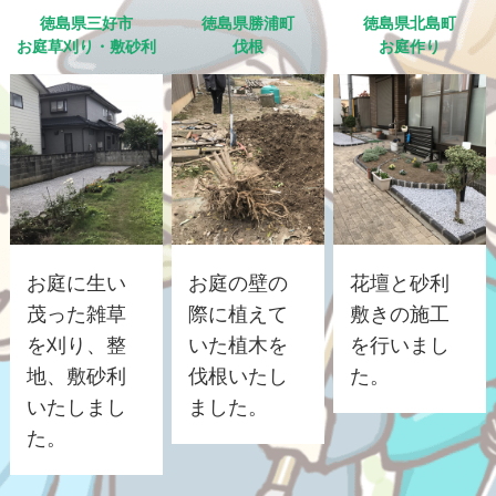
徳島県三好市
徳島県勝浦町
徳島県北島町
お庭草刈り・敷砂利
伐根
お庭作り
お庭に生い
お庭の壁の
花壇と砂利
茂った雑草
際に植えて
敷きの施工
を刈り、整
いた植木を
を行いまし
地、敷砂利
伐根いたし
た。
いたしまし
ました。
た。