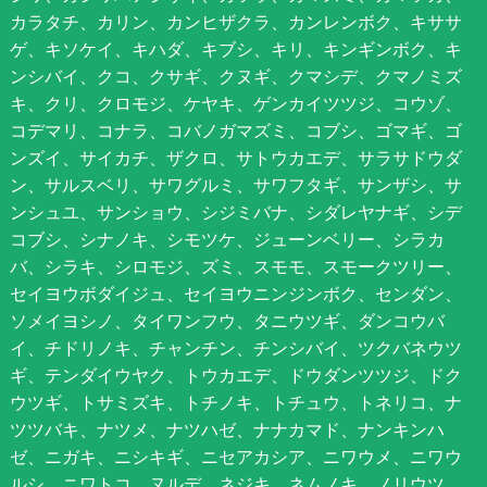
カラタチ、カリン、カンヒザクラ、カンレンボク、キササ
ゲ、キソケイ、キハダ、キブシ、キリ、キンギンボク、キ
ンシバイ、クコ、クサギ、クヌギ、クマシデ、クマノミズ
キ、クリ、クロモジ、ケヤキ、ゲンカイツツジ、コウゾ、
コデマリ、コナラ、コバノガマズミ、コブシ、ゴマギ、ゴ
ンズイ、サイカチ、ザクロ、サトウカエデ、サラサドウダ
ン、サルスベリ、サワグルミ、サワフタギ、サンザシ、サ
ンシュユ、サンショウ、シジミバナ、シダレヤナギ、シデ
コブシ、シナノキ、シモツケ、ジューンベリー、シラカ
バ、シラキ、シロモジ、ズミ、スモモ、スモークツリー、
セイヨウボダイジュ、セイヨウニンジンボク、センダン、
ソメイヨシノ、タイワンフウ、タニウツギ、ダンコウバ
イ、チドリノキ、チャンチン、チンシバイ、ツクバネウツ
ギ、テンダイウヤク、トウカエデ、ドウダンツツジ、ドク
ウツギ、トサミズキ、トチノキ、トチュウ、トネリコ、ナ
ツツバキ、ナツメ、ナツハゼ、ナナカマド、ナンキンハ
ゼ、ニガキ、ニシキギ、ニセアカシア、ニワウメ、ニワウ
ルシ、ニワトコ、ヌルデ、ネジキ、ネムノキ、ノリウツ