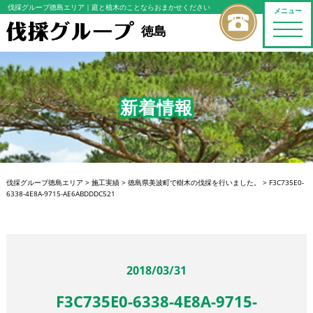
伐採グループ徳島エリア
｜庭と植木のことならおまかせください
メニュー
toggle
徳島
naviga
新着情報
伐採グループ徳島エリア
>
施工実績
>
徳島県美波町で樹木の伐採を行いました。
>
F3C735E0-
6338-4E8A-9715-AE6ABDDDC521
2018/03/31
F3C735E0-6338-4E8A-9715-