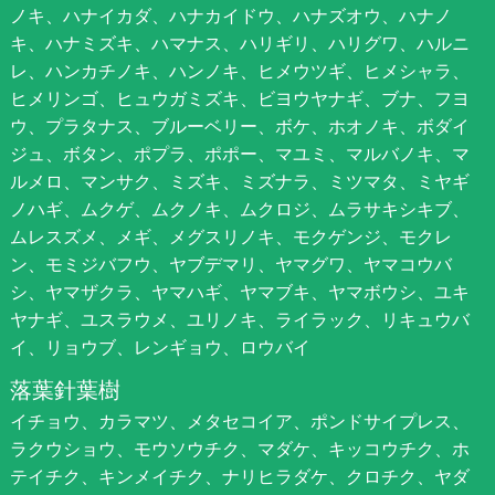
ノキ、ハナイカダ、ハナカイドウ、ハナズオウ、ハナノ
キ、ハナミズキ、ハマナス、ハリギリ、ハリグワ、ハルニ
レ、ハンカチノキ、ハンノキ、ヒメウツギ、ヒメシャラ、
ヒメリンゴ、ヒュウガミズキ、ビヨウヤナギ、ブナ、フヨ
ウ、プラタナス、ブルーベリー、ボケ、ホオノキ、ボダイ
ジュ、ボタン、ポプラ、ポポー、マユミ、マルバノキ、マ
ルメロ、マンサク、ミズキ、ミズナラ、ミツマタ、ミヤギ
ノハギ、ムクゲ、ムクノキ、ムクロジ、ムラサキシキブ、
ムレスズメ、メギ、メグスリノキ、モクゲンジ、モクレ
ン、モミジバフウ、ヤブデマリ、ヤマグワ、ヤマコウバ
シ、ヤマザクラ、ヤマハギ、ヤマブキ、ヤマボウシ、ユキ
ヤナギ、ユスラウメ、ユリノキ、ライラック、リキュウバ
イ、リョウブ、レンギョウ、ロウバイ
落葉針葉樹
イチョウ、カラマツ、メタセコイア、ポンドサイプレス、
ラクウショウ、モウソウチク、マダケ、キッコウチク、ホ
テイチク、キンメイチク、ナリヒラダケ、クロチク、ヤダ