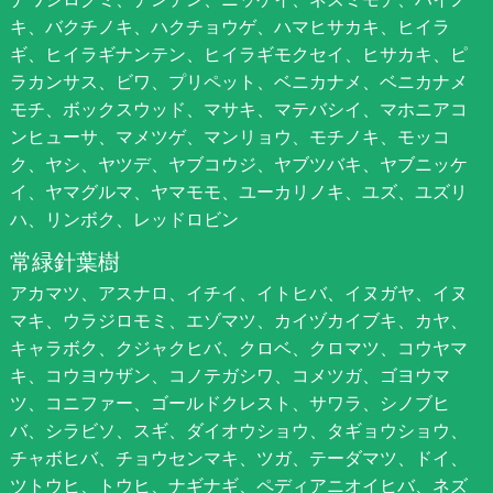
キ、バクチノキ、ハクチョウゲ、ハマヒサカキ、ヒイラ
ギ、ヒイラギナンテン、ヒイラギモクセイ、ヒサカキ、ピ
ラカンサス、ビワ、プリペット、ベニカナメ、ベニカナメ
モチ、ボックスウッド、マサキ、マテバシイ、マホニアコ
ンヒューサ、マメツゲ、マンリョウ、モチノキ、モッコ
ク、ヤシ、ヤツデ、ヤブコウジ、ヤブツバキ、ヤブニッケ
イ、ヤマグルマ、ヤマモモ、ユーカリノキ、ユズ、ユズリ
ハ、リンボク、レッドロビン
常緑針葉樹
アカマツ、アスナロ、イチイ、イトヒバ、イヌガヤ、イヌ
マキ、ウラジロモミ、エゾマツ、カイヅカイブキ、カヤ、
キャラボク、クジャクヒバ、クロベ、クロマツ、コウヤマ
キ、コウヨウザン、コノテガシワ、コメツガ、ゴヨウマ
ツ、コニファー、ゴールドクレスト、サワラ、シノブヒ
バ、シラビソ、スギ、ダイオウショウ、タギョウショウ、
チャボヒバ、チョウセンマキ、ツガ、テーダマツ、ドイ、
ツトウヒ、トウヒ、ナギナギ、ペディアニオイヒバ、ネズ