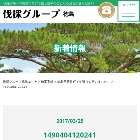
伐採グループ徳島エリア
｜庭と植木のことならおまかせください
メニュー
toggle
徳島
naviga
新着情報
伐採グループ徳島エリア
>
施工実績
>
徳島県藍住町で芝張りを行いました。
>
1490404120241
2017/03/25
1490404120241