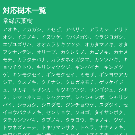
対応樹木一覧
常緑広葉樹
アオキ、アカガシ、アセビ、アベリア、アラカシ、アリド
オシ、イスノキ、イヌツゲ、ウバメガシ、ウラジロガシ、
エゾユズリハ、オオムラサキツツジ、オガタマノキ、オタ
フクナンテン、オリーブ、カクレミノ、カゴノキ、カナメ
モチ、カラタチバナ、カラタネオガタマ、カンツバキ、キ
ョウチクトウ、キリシマツツジ、ギンバイカ、キンメツ
ゲ、キンモクセイ、ギンモクセイ、ミモザ、ギンヨウアカ
シア、クスノキ、クチナシ、クロガネモチ、ゲッケイジ
ュ、サカキ、サザンカ、サツキツツジ、サンゴジュ、シキ
ミ、シマトネリコ、シャクナゲ、シャシャンポ、シャリン
バイ、シラカシ、シロダモ、ジンチョウゲ、スダジイ、セ
イヨウバクチノキ、センリョウ、ソヨゴ、タイサンボク、
タチカンツバキ、タブノキ、タラヨウ、チャノキ、ツゲ、
トウネズミモチ、トキワマンサク、トベラ、ナナミノキ、
ナワシログミ、ナンテン、ニッケイ、ネズミモチ、ハイノ