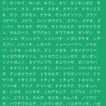
ゲ、キソケイ、キハダ、キブシ、キリ、キンギンボク、キ
ンシバイ、クコ、クサギ、クヌギ、クマシデ、クマノミズ
キ、クリ、クロモジ、ケヤキ、ゲンカイツツジ、コウゾ、
コデマリ、コナラ、コバノガマズミ、コブシ、ゴマギ、ゴ
ンズイ、サイカチ、ザクロ、サトウカエデ、サラサドウダ
ン、サルスベリ、サワグルミ、サワフタギ、サンザシ、サ
ンシュユ、サンショウ、シジミバナ、シダレヤナギ、シデ
コブシ、シナノキ、シモツケ、ジューンベリー、シラカ
バ、シラキ、シロモジ、ズミ、スモモ、スモークツリー、
セイヨウボダイジュ、セイヨウニンジンボク、センダン、
ソメイヨシノ、タイワンフウ、タニウツギ、ダンコウバ
イ、チドリノキ、チャンチン、チンシバイ、ツクバネウツ
ギ、テンダイウヤク、トウカエデ、ドウダンツツジ、ドク
ウツギ、トサミズキ、トチノキ、トチュウ、トネリコ、ナ
ツツバキ、ナツメ、ナツハゼ、ナナカマド、ナンキンハ
ゼ、ニガキ、ニシキギ、ニセアカシア、ニワウメ、ニワウ
ルシ、ニワトコ、ヌルデ、ネジキ、ネムノキ、ノリウツ
ギ、ハウチワカエデ、ハクウンボク、ハコネウツギ、ハゼ