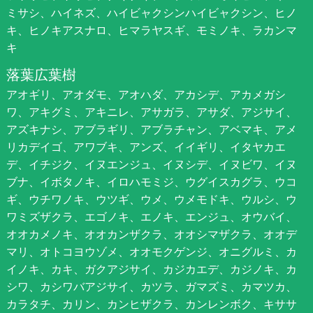
ミサシ、ハイネズ、ハイビャクシンハイビャクシン、ヒノ
キ、ヒノキアスナロ、ヒマラヤスギ、モミノキ、ラカンマ
キ
落葉広葉樹
アオギリ、アオダモ、アオハダ、アカシデ、アカメガシ
ワ、アキグミ、アキニレ、アサガラ、アサダ、アジサイ、
アズキナシ、アブラギリ、アブラチャン、アベマキ、アメ
リカデイゴ、アワブキ、アンズ、イイギリ、イタヤカエ
デ、イチジク、イヌエンジュ、イヌシデ、イヌビワ、イヌ
ブナ、イボタノキ、イロハモミジ、ウグイスカグラ、ウコ
ギ、ウチワノキ、ウツギ、ウメ、ウメモドキ、ウルシ、ウ
ワミズザクラ、エゴノキ、エノキ、エンジュ、オウバイ、
オオカメノキ、オオカンザクラ、オオシマザクラ、オオデ
マリ、オトコヨウゾメ、オオモクゲンジ、オニグルミ、カ
イノキ、カキ、ガクアジサイ、カジカエデ、カジノキ、カ
シワ、カシワバアジサイ、カツラ、ガマズミ、カマツカ、
カラタチ、カリン、カンヒザクラ、カンレンボク、キササ