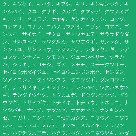
ゲ、キソケイ、キハダ、キブシ、キリ、キンギンボク、キ
ンシバイ、クコ、クサギ、クヌギ、クマシデ、クマノミズ
キ、クリ、クロモジ、ケヤキ、ゲンカイツツジ、コウゾ、
コデマリ、コナラ、コバノガマズミ、コブシ、ゴマギ、ゴ
ンズイ、サイカチ、ザクロ、サトウカエデ、サラサドウダ
ン、サルスベリ、サワグルミ、サワフタギ、サンザシ、サ
ンシュユ、サンショウ、シジミバナ、シダレヤナギ、シデ
コブシ、シナノキ、シモツケ、ジューンベリー、シラカ
バ、シラキ、シロモジ、ズミ、スモモ、スモークツリー、
セイヨウボダイジュ、セイヨウニンジンボク、センダン、
ソメイヨシノ、タイワンフウ、タニウツギ、ダンコウバ
イ、チドリノキ、チャンチン、チンシバイ、ツクバネウツ
ギ、テンダイウヤク、トウカエデ、ドウダンツツジ、ドク
ウツギ、トサミズキ、トチノキ、トチュウ、トネリコ、ナ
ツツバキ、ナツメ、ナツハゼ、ナナカマド、ナンキンハ
ゼ、ニガキ、ニシキギ、ニセアカシア、ニワウメ、ニワウ
ルシ、ニワトコ、ヌルデ、ネジキ、ネムノキ、ノリウツ
ギ、ハウチワカエデ、ハクウンボク、ハコネウツギ、ハゼ