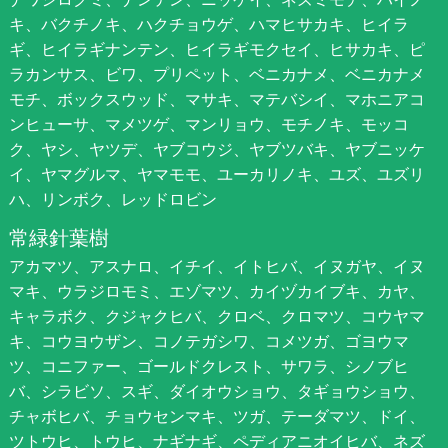
キ、バクチノキ、ハクチョウゲ、ハマヒサカキ、ヒイラ
ギ、ヒイラギナンテン、ヒイラギモクセイ、ヒサカキ、ピ
ラカンサス、ビワ、プリペット、ベニカナメ、ベニカナメ
モチ、ボックスウッド、マサキ、マテバシイ、マホニアコ
ンヒューサ、マメツゲ、マンリョウ、モチノキ、モッコ
ク、ヤシ、ヤツデ、ヤブコウジ、ヤブツバキ、ヤブニッケ
イ、ヤマグルマ、ヤマモモ、ユーカリノキ、ユズ、ユズリ
ハ、リンボク、レッドロビン
常緑針葉樹
アカマツ、アスナロ、イチイ、イトヒバ、イヌガヤ、イヌ
マキ、ウラジロモミ、エゾマツ、カイヅカイブキ、カヤ、
キャラボク、クジャクヒバ、クロベ、クロマツ、コウヤマ
キ、コウヨウザン、コノテガシワ、コメツガ、ゴヨウマ
ツ、コニファー、ゴールドクレスト、サワラ、シノブヒ
バ、シラビソ、スギ、ダイオウショウ、タギョウショウ、
チャボヒバ、チョウセンマキ、ツガ、テーダマツ、ドイ、
ツトウヒ、トウヒ、ナギナギ、ペディアニオイヒバ、ネズ