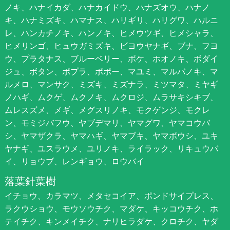
ノキ、ハナイカダ、ハナカイドウ、ハナズオウ、ハナノ
キ、ハナミズキ、ハマナス、ハリギリ、ハリグワ、ハルニ
レ、ハンカチノキ、ハンノキ、ヒメウツギ、ヒメシャラ、
ヒメリンゴ、ヒュウガミズキ、ビヨウヤナギ、ブナ、フヨ
ウ、プラタナス、ブルーベリー、ボケ、ホオノキ、ボダイ
ジュ、ボタン、ポプラ、ポポー、マユミ、マルバノキ、マ
ルメロ、マンサク、ミズキ、ミズナラ、ミツマタ、ミヤギ
ノハギ、ムクゲ、ムクノキ、ムクロジ、ムラサキシキブ、
ムレスズメ、メギ、メグスリノキ、モクゲンジ、モクレ
ン、モミジバフウ、ヤブデマリ、ヤマグワ、ヤマコウバ
シ、ヤマザクラ、ヤマハギ、ヤマブキ、ヤマボウシ、ユキ
ヤナギ、ユスラウメ、ユリノキ、ライラック、リキュウバ
イ、リョウブ、レンギョウ、ロウバイ
落葉針葉樹
イチョウ、カラマツ、メタセコイア、ポンドサイプレス、
ラクウショウ、モウソウチク、マダケ、キッコウチク、ホ
テイチク、キンメイチク、ナリヒラダケ、クロチク、ヤダ