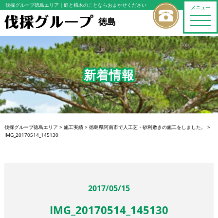
伐採グループ徳島エリア
｜庭と植木のことならおまかせください
メニュー
toggle
徳島
naviga
新着情報
伐採グループ徳島エリア
>
施工実績
>
徳島県阿南市で人工芝・砂利敷きの施工をしました。
>
IMG_20170514_145130
2017/05/15
IMG_20170514_145130