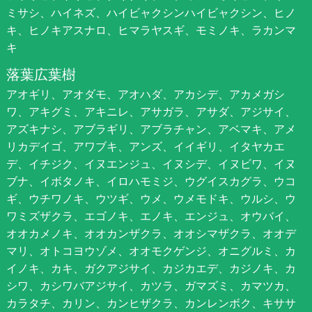
ミサシ、ハイネズ、ハイビャクシンハイビャクシン、ヒノ
キ、ヒノキアスナロ、ヒマラヤスギ、モミノキ、ラカンマ
キ
落葉広葉樹
アオギリ、アオダモ、アオハダ、アカシデ、アカメガシ
ワ、アキグミ、アキニレ、アサガラ、アサダ、アジサイ、
アズキナシ、アブラギリ、アブラチャン、アベマキ、アメ
リカデイゴ、アワブキ、アンズ、イイギリ、イタヤカエ
デ、イチジク、イヌエンジュ、イヌシデ、イヌビワ、イヌ
ブナ、イボタノキ、イロハモミジ、ウグイスカグラ、ウコ
ギ、ウチワノキ、ウツギ、ウメ、ウメモドキ、ウルシ、ウ
ワミズザクラ、エゴノキ、エノキ、エンジュ、オウバイ、
オオカメノキ、オオカンザクラ、オオシマザクラ、オオデ
マリ、オトコヨウゾメ、オオモクゲンジ、オニグルミ、カ
イノキ、カキ、ガクアジサイ、カジカエデ、カジノキ、カ
シワ、カシワバアジサイ、カツラ、ガマズミ、カマツカ、
カラタチ、カリン、カンヒザクラ、カンレンボク、キササ