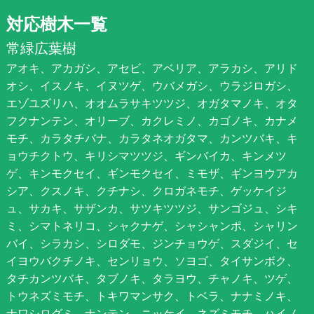
対応樹木一覧
常緑広葉樹
アオキ、アカガシ、アセビ、アベリア、アラカシ、アリド
オシ、イスノキ、イヌツゲ、ウバメガシ、ウラジロガシ、
エゾユズリハ、オオムラサキツツジ、オガタマノキ、オタ
フクナンテン、オリーブ、カクレミノ、カゴノキ、カナメ
モチ、カラタチバナ、カラタネオガタマ、カンツバキ、キ
ョウチクトウ、キリシマツツジ、ギンバイカ、キンメツ
ゲ、キンモクセイ、ギンモクセイ、ミモザ、ギンヨウアカ
シア、クスノキ、クチナシ、クロガネモチ、ゲッケイジ
ュ、サカキ、サザンカ、サツキツツジ、サンゴジュ、シキ
ミ、シマトネリコ、シャクナゲ、シャシャンポ、シャリン
バイ、シラカシ、シロダモ、ジンチョウゲ、スダジイ、セ
イヨウバクチノキ、センリョウ、ソヨゴ、タイサンボク、
タチカンツバキ、タブノキ、タラヨウ、チャノキ、ツゲ、
トウネズミモチ、トキワマンサク、トベラ、ナナミノキ、
ナワシログミ、ナンテン、ニッケイ、ネズミモチ、ハイノ