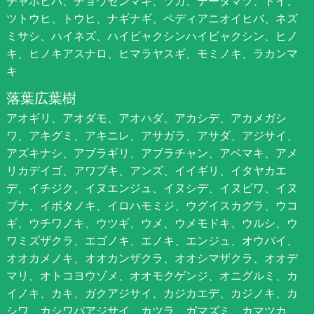
チャボヒバ、チョウセンマキ、ツガ、テーダマツ、ドイ、
ツトウヒ、トウヒ、ナギナギ、ペディアニオイヒバ、ネズ
ミサシ、ハイネズ、ハイビャクシンハイビャクシン、ヒノ
キ、ヒノキアスナロ、ヒマラヤスギ、モミノキ、ラカンマ
キ
落葉広葉樹
アオギリ、アオダモ、アオハダ、アカシデ、アカメガシ
ワ、アキグミ、アキニレ、アサガラ、アサダ、アジサイ、
アズキナシ、アブラギリ、アブラチャン、アベマキ、アメ
リカデイゴ、アワブキ、アンズ、イイギリ、イタヤカエ
デ、イチジク、イヌエンジュ、イヌシデ、イヌビワ、イヌ
ブナ、イボタノキ、イロハモミジ、ウグイスカグラ、ウコ
ギ、ウチワノキ、ウツギ、ウメ、ウメモドキ、ウルシ、ウ
ワミズザクラ、エゴノキ、エノキ、エンジュ、オウバイ、
オオカメノキ、オオカンザクラ、オオシマザクラ、オオデ
マリ、オトコヨウゾメ、オオモクゲンジ、オニグルミ、カ
イノキ、カキ、ガクアジサイ、カジカエデ、カジノキ、カ
シワ、カシワバアジサイ、カツラ、ガマズミ、カマツカ、