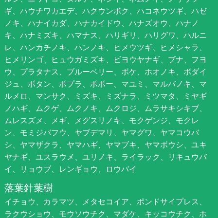
ギ、ハウチワカエデ、ハクウンボク、ハコネウツギ、ハゼ
ノキ、ハナイカダ、ハナカイドウ、ハナズオウ、ハナノ
キ、ハナミズキ、ハマナス、ハリギリ、ハリグワ、ハルニ
レ、ハンカチノキ、ハンノキ、ヒメウツギ、ヒメシャラ、
ヒメリンゴ、ヒュウガミズキ、ビヨウヤナギ、ブナ、フヨ
ウ、プラタナス、ブルーベリー、ボケ、ホオノキ、ボダイ
ジュ、ボタン、ポプラ、ポポー、マユミ、マルバノキ、マ
ルメロ、マンサク、ミズキ、ミズナラ、ミツマタ、ミヤギ
ノハギ、ムクゲ、ムクノキ、ムクロジ、ムラサキシキブ、
ムレスズメ、メギ、メグスリノキ、モクゲンジ、モクレ
ン、モミジバフウ、ヤブデマリ、ヤマグワ、ヤマコウバ
シ、ヤマザクラ、ヤマハギ、ヤマブキ、ヤマボウシ、ユキ
ヤナギ、ユスラウメ、ユリノキ、ライラック、リキュウバ
イ、リョウブ、レンギョウ、ロウバイ
落葉針葉樹
イチョウ、カラマツ、メタセコイア、ポンドサイプレス、
ラクウショウ、モウソウチク、マダケ、キッコウチク、ホ