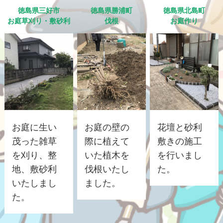
徳島県三好市
徳島県勝浦町
徳島県北島町
お庭草刈り・敷砂利
伐根
お庭作り
お庭に生い
お庭の壁の
花壇と砂利
茂った雑草
際に植えて
敷きの施工
を刈り、整
いた植木を
を行いまし
地、敷砂利
伐根いたし
た。
いたしまし
ました。
た。