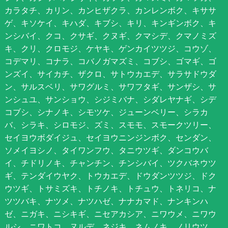
カラタチ、カリン、カンヒザクラ、カンレンボク、キササ
ゲ、キソケイ、キハダ、キブシ、キリ、キンギンボク、キ
ンシバイ、クコ、クサギ、クヌギ、クマシデ、クマノミズ
キ、クリ、クロモジ、ケヤキ、ゲンカイツツジ、コウゾ、
コデマリ、コナラ、コバノガマズミ、コブシ、ゴマギ、ゴ
ンズイ、サイカチ、ザクロ、サトウカエデ、サラサドウダ
ン、サルスベリ、サワグルミ、サワフタギ、サンザシ、サ
ンシュユ、サンショウ、シジミバナ、シダレヤナギ、シデ
コブシ、シナノキ、シモツケ、ジューンベリー、シラカ
バ、シラキ、シロモジ、ズミ、スモモ、スモークツリー、
セイヨウボダイジュ、セイヨウニンジンボク、センダン、
ソメイヨシノ、タイワンフウ、タニウツギ、ダンコウバ
イ、チドリノキ、チャンチン、チンシバイ、ツクバネウツ
ギ、テンダイウヤク、トウカエデ、ドウダンツツジ、ドク
ウツギ、トサミズキ、トチノキ、トチュウ、トネリコ、ナ
ツツバキ、ナツメ、ナツハゼ、ナナカマド、ナンキンハ
ゼ、ニガキ、ニシキギ、ニセアカシア、ニワウメ、ニワウ
ルシ、ニワトコ、ヌルデ、ネジキ、ネムノキ、ノリウツ