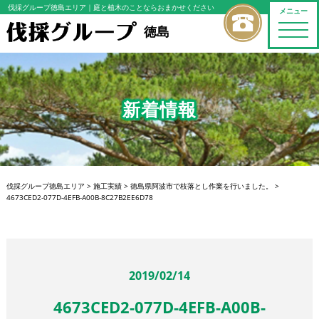
伐採グループ徳島エリア
｜庭と植木のことならおまかせください
メニュー
toggle
徳島
naviga
新着情報
伐採グループ徳島エリア
>
施工実績
>
徳島県阿波市で枝落とし作業を行いました。
>
4673CED2-077D-4EFB-A00B-8C27B2EE6D78
2019/02/14
4673CED2-077D-4EFB-A00B-