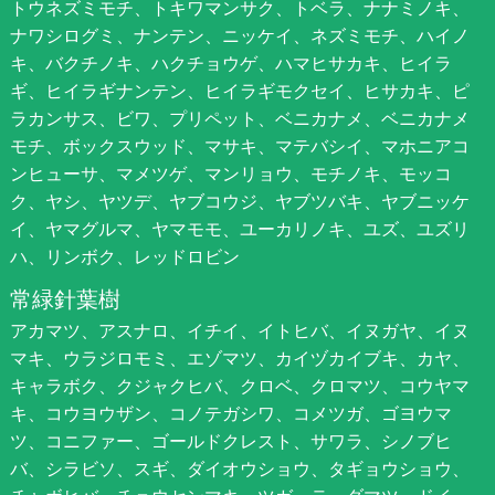
トウネズミモチ、トキワマンサク、トベラ、ナナミノキ、
ナワシログミ、ナンテン、ニッケイ、ネズミモチ、ハイノ
キ、バクチノキ、ハクチョウゲ、ハマヒサカキ、ヒイラ
ギ、ヒイラギナンテン、ヒイラギモクセイ、ヒサカキ、ピ
ラカンサス、ビワ、プリペット、ベニカナメ、ベニカナメ
モチ、ボックスウッド、マサキ、マテバシイ、マホニアコ
ンヒューサ、マメツゲ、マンリョウ、モチノキ、モッコ
ク、ヤシ、ヤツデ、ヤブコウジ、ヤブツバキ、ヤブニッケ
イ、ヤマグルマ、ヤマモモ、ユーカリノキ、ユズ、ユズリ
ハ、リンボク、レッドロビン
常緑針葉樹
アカマツ、アスナロ、イチイ、イトヒバ、イヌガヤ、イヌ
マキ、ウラジロモミ、エゾマツ、カイヅカイブキ、カヤ、
キャラボク、クジャクヒバ、クロベ、クロマツ、コウヤマ
キ、コウヨウザン、コノテガシワ、コメツガ、ゴヨウマ
ツ、コニファー、ゴールドクレスト、サワラ、シノブヒ
バ、シラビソ、スギ、ダイオウショウ、タギョウショウ、