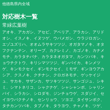
他徳島県内全域
対応樹木一覧
常緑広葉樹
アオキ、アカガシ、アセビ、アベリア、アラカシ、アリド
オシ、イスノキ、イヌツゲ、ウバメガシ、ウラジロガシ、
エゾユズリハ、オオムラサキツツジ、オガタマノキ、オタ
フクナンテン、オリーブ、カクレミノ、カゴノキ、カナメ
モチ、カラタチバナ、カラタネオガタマ、カンツバキ、キ
ョウチクトウ、キリシマツツジ、ギンバイカ、キンメツ
ゲ、キンモクセイ、ギンモクセイ、ミモザ、ギンヨウアカ
シア、クスノキ、クチナシ、クロガネモチ、ゲッケイジ
ュ、サカキ、サザンカ、サツキツツジ、サンゴジュ、シキ
ミ、シマトネリコ、シャクナゲ、シャシャンポ、シャリン
バイ、シラカシ、シロダモ、ジンチョウゲ、スダジイ、セ
イヨウバクチノキ、センリョウ、ソヨゴ、タイサンボク、
タチカンツバキ、タブノキ、タラヨウ、チャノキ、ツゲ、